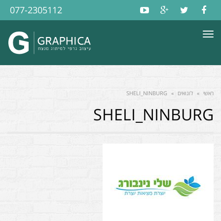
077-2305112
תפריט
ראשי
»
לוגואים
»
SHELI_NINBURG
SHELI_NINBURG