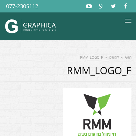
077-2305112
תפריט
ראשי
»
לוגואים
»
RMM_LOGO_F
RMM_LOGO_F