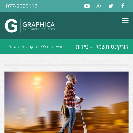
077-2305112
תפריט
קורקינט חשמלי – ניידות
ראשי
»
כללי
»
קורקינט חשמלי –
ומהירות
ניידות ומהירות