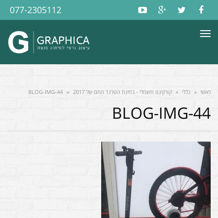
077-2305112
תפריט
ראשי
»
כללי
»
קורקינט חשמלי - בחינת הטרנד החם של 2017
»
BLOG-IMG-44
BLOG-IMG-44