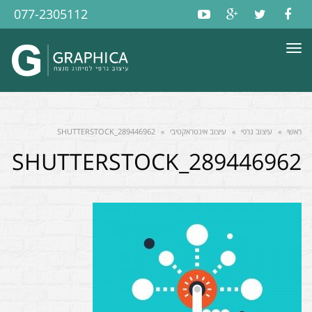
077-2305112
תפריט
ראשי
»
עיצוב גרפי
»
עיצוב אינטראקטיבי
»
SHUTTERSTOCK_289446962
SHUTTERSTOCK_289446962