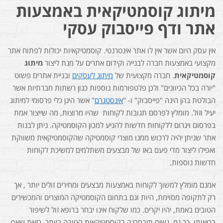
מיתוג קוסמטיקאית באמצעות
אתר ודף פייסבוק עסקי
אין עסק היום אשר אין לו אתר אינטרנטי. קוסמטיקאיות יכולות לפתוח אתר
מקצועי באמצעות חברה לבנייה וקידום אתרים על מנת ליצור
מיתוג
קוסמטיקאית
. חברה מקצועית של
מיתוג לעסקים
ובניית אתרים פשוט
"יורה בכל הכיוונים" ולכן פלטפורמות נוספות כגון רשתות חברתיות אשר
הבולטת בהן הינה "פייסבוק" ו- "
אינסטגרם
" אשר הינן כלי פרסומי למיתוג
יעיל וזול. מומלץ לפרסם תגובות לקוחות שהיו מרוצות, מה שייצור אמת
בפרסום ויגרום ללקוחות חדשות להגיע למכון הקוסמטיקה. ניתן לבנות
אתר שניתן יהיה לרכוש ממנו מוצרי קוסמטיקה שהקוסמטיקאית משווקת
ואפילו ליצור מדי פעם באז של מבצעים משתלמים למשיכת לקוחות
חדשות נוספות.
אמנם מומלץ למשוך לקוחות באמצעות מבצעים ומחירים זולים יותר , אך
רק לתקופה מסוימת, היות וגם בתחום הקוסמטיקה המוצרים והמכשירים
הטובים באמת, יהיו יקרים. כמו שלקוח אינו יבחר ברופא זול לשיפור
בריאותו, כך גם נשים תיבחרנה בקוסמטיקאית הטובה ביותר, כזאת שאף