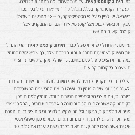
כמו
מיתוג קוסמטיקאית
, על מנת לעמוד יפה בתחרות הגדולה.
תעשיית הקוסמטיקה בכלל, מגלגלת 1.1 מיליארד שקל בכל שנה
בישראל. יש לציין כי על פי הסטטיסטיקה, כ-48% מהנשים בישראל
מבקרות באופן קבוע אצל קוסמטיקאית והגברים המבקרים אצל
קוסמטיקאיות הם 6%.
על מנת להתחיל לשווק ולפעול עבור
מיתוג קוסמטיקאית
, יש להתחיל
את השיווק באמצעות החברות וחוג המכרים שלה, כך שהיא יכולה להזמין
כמה מהן ולהציע טיפול פנים בחינם, כך שחלק מהן שתהיינה מרוצות
תישארנה כלקוחות קבועות.
יש ללכת בכל תקופה קבועה להשתלמויות, לתלות כמה שיותר תעודות
ולעצב מכון יופי שיהיה מזמין נקי ושיהיו בו את המכשירים המשוכללים
ביותר וכן, את מוצרי הקוסמטיקה הטובים ביותר. מומלץ לפתוח מכון
לקוסמטיקה אשר יהיה בו הכול והכוונה היא לכל השירותים , החל מטיפולי
פנים ועד לפדיקור, מניקור וכל מה שקשור לבניה וטיפוח ציפורניים, הסרת
שיער וכדומה. יש להתמחות בתחום מסוים ומבוקש כגון טיפולי אנטי
אייג'ינג אשר הפכו למבוקשים מאוד בקרב נשים שעברו את גיל ה-40.