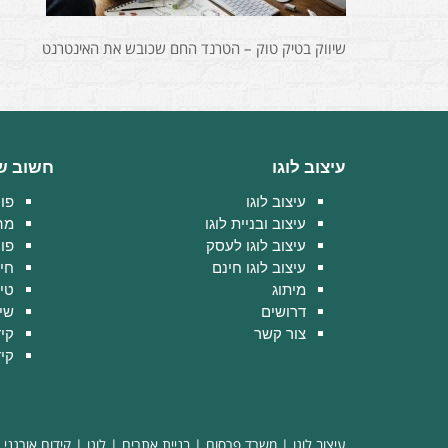
שיווק בטיק טוק – הטרנד החם שכובש את האינטרנט
עיצוב לוגו
חשוב ש
עיצוב לוגו
פוט
עיצוב ובניית לוגו
מה
עיצוב לוגו לעסק
פו
עיצוב לוגו חינם
חי
מיתוג
טיפ
דרושים
שיו
צור קשר
קי
קיד
עיצוב לוגו
|
משרד פרסום
|
בניית אתרים
|
לוגו
|
קידום אורגני
|