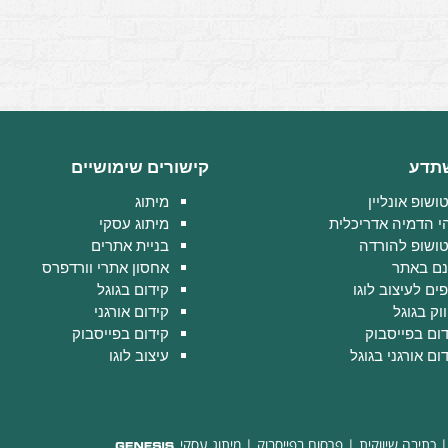
תדע
קישורים שימושיים
ושופ אונליין
מיתוג
י הדמיה אדריכלית
מיתוג עסקי
טושופ להורדה
בניית אתרים
נם באתר
אחסון אתרי וורדפרס
ים לעיצוב לוגו
קידום בגוגל
וק בגוגל
קידום אורגני
דום בפייסבוק
קידום בפייסבוק
ום אורגני בגוגל
עיצוב לוגו
כתיבה שיווקית
|
פרסום בפייסבוק
|
מיתוג עסקי