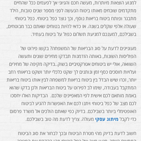
למנוע הוצאות מיותרות, מעשה חכם והגיוני אך לפעמים ככל שהחיים
מתקדמים שוכחים מאותו ביטוח הנעשה לפני מספר שנים טובות, הילד
מתבגר ופותח ביטוח בריאות נוסף, וכך נוצר כפל ביטוחי. כפל ביטוחי
שעולה אלפי שקלים בשנה. אז כדאי להיות בטוחים שאתם כבר מבוטחים,
בשבילכם, למענכם למניעת תשלום כפול על ביטוח בעתיד.
מעוניינים לדעת על סוג הבריאות של המשפחה? בקשו פירוט של
הפוליסות השונות, באותה הזדמנות תבדקו מחירים שונים ותעשה
השוואה, אולי יש ביטוחים אטרקטיביים בשוק..בדיקה מקיפה של מחירים
ועלויות חוסכים כסף זמן ונותנים לך שקט כלכלי יותר ושקט בריאותי רחב
יותר, זכרו שיש הבדל בין ביטוח בריאות למשפחה לבין אותו ביטוח בריאות
המתקבל בעבודה, שימו לב לפירוט על ביטוח הבריאות ולכן בדקו שהוא
באמת מותאם לכם אישית לפי המאפיינים שלכם. הבדיקות האלו יחסכו
לכם מצב של כפל ביטוחי ויתנו לכם את האפשרות להגיע לביטוח
האופטימלי ביותר בשבילכם. בדיוק כפי שאתם הולכים אל משרד פרסום
כדי לקבל
מיתוג עסקי
מעולה. צריך לדעת מה טוב בשבילכם.
חשוב לדעת בדיוק מהי מטרת הביטוח ובכך לבחור את סוג הביטוח