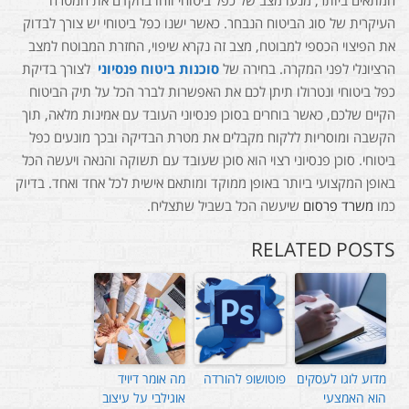
המתאים ביותר, מנעו מצב של כפל ביטוחי וזהו בהקדם את המטרה
העיקרית של סוג הביטוח הנבחר. כאשר ישנו כפל ביטוחי יש צורך לבדוק
את הפיצוי הכספי למבוטח, מצב זה נקרא שיפוי, החזרת המבוטח למצב
הרציונלי לפני המקרה. בחירה של
סוכנות ביטוח פנסיוני
לצורך בדיקת
כפל ביטוחי ונטרולו תיתן לכם את האפשרות לברר הכל על תיק הביטוח
הקיים שלכם, כאשר בוחרים בסוכן פנסיוני העובד עם אמינות מלאה, תוך
הקשבה ומוסריות ללקוח מקבלים את מטרת הבדיקה ובכך מונעים כפל
ביטוחי. סוכן פנסיוני רצוי הוא סוכן שעובד עם תשוקה והנאה ויעשה הכל
באופן המקצועי ביותר באופן ממוקד ומותאם אישית לכל אחד ואחד. בדיוק
כמו
משרד פרסום
שיעשה הכל בשביל שתצליח.
RELATED POSTS
מדוע לוגו לעסקים
פוטושופ להורדה
מה אומר דיויד
הוא האמצעי
אוגילבי על עיצוב